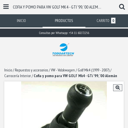
COFIA Y POMO PARA VW GOLF MK4 - GTI '99, '00 ALEMÁN
INICIO
PRODUCTOS
CARRITO
0
Consultas por Whatsapp: +54 11 60272256
Inicio
/
Repuestos y accesorios
/
VW - Volskwagen
/
Golf Mk4 (1999 - 2007)
/
Carrocería Interior
/
Cofia y pomo para VW GOLF Mk4 - GTi '99, '00 Alemán