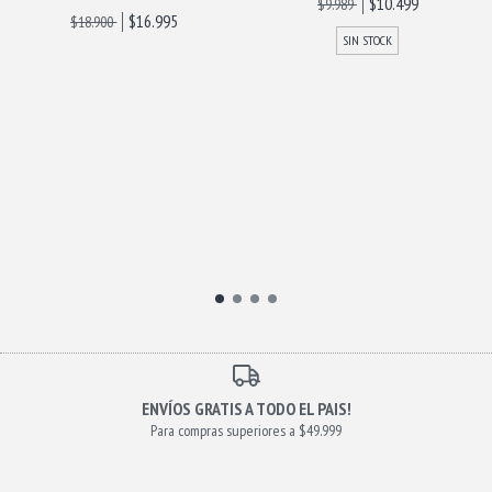
$10.499
$9.989
$16.995
$18.900
SIN STOCK
ENVÍOS GRATIS A TODO EL PAIS!
Para compras superiores a $49.999