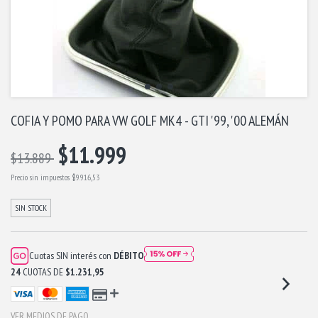
COFIA Y POMO PARA VW GOLF MK4 - GTI '99, '00 ALEMÁN
$11.999
$13.889
Precio sin impuestos
$9.916,53
SIN STOCK
Cuotas SIN interés con
DÉBITO
24
CUOTAS DE
$1.231,95
VER MEDIOS DE PAGO