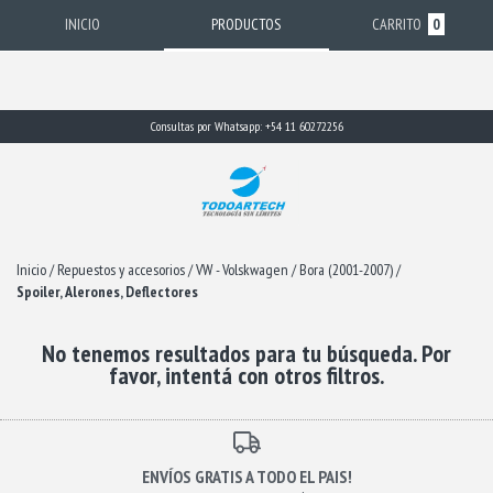
INICIO
PRODUCTOS
CARRITO
0
Consultas por Whatsapp: +54 11 60272256
Inicio
/
Repuestos y accesorios
/
VW - Volskwagen
/
Bora (2001-2007)
/
Spoiler, Alerones, Deflectores
No tenemos resultados para tu búsqueda. Por
favor, intentá con otros filtros.
ENVÍOS GRATIS A TODO EL PAIS!