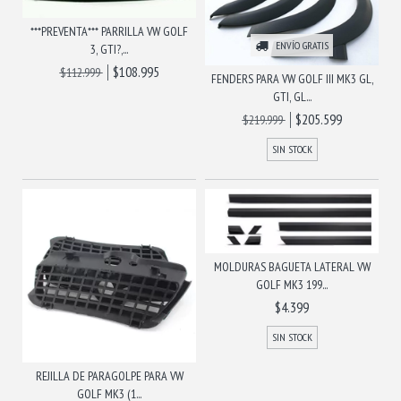
***PREVENTA*** PARRILLA VW GOLF
ENVÍO GRATIS
3, GTI?,...
$108.995
$112.999
FENDERS PARA VW GOLF III MK3 GL,
GTI, GL...
$205.599
$219.999
SIN STOCK
MOLDURAS BAGUETA LATERAL VW
GOLF MK3 199...
$4.399
SIN STOCK
REJILLA DE PARAGOLPE PARA VW
GOLF MK3 (1...