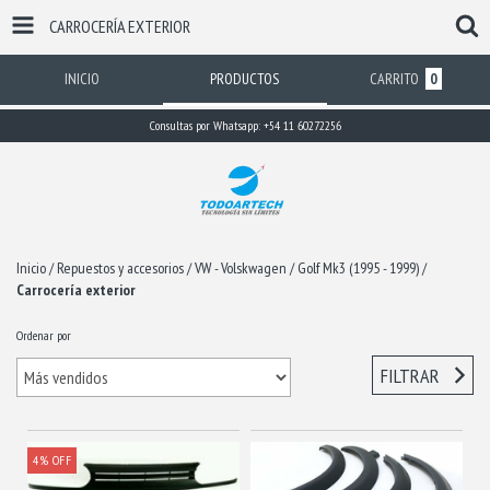
CARROCERÍA EXTERIOR
INICIO
PRODUCTOS
CARRITO
0
Consultas por Whatsapp: +54 11 60272256
Inicio
/
Repuestos y accesorios
/
VW - Volskwagen
/
Golf Mk3 (1995 - 1999)
/
Carrocería exterior
Ordenar por
FILTRAR
4
%
OFF