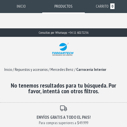
INICIO
PRODUCTOS
CARRITO
0
Consultas por Whatsapp: +54 11 60272256
Inicio
/
Repuestos y accesorios
/
Mercedes Benz
/
Carroceria Interior
No tenemos resultados para tu búsqueda. Por
favor, intentá con otros filtros.
ENVÍOS GRATIS A TODO EL PAIS!
Para compras superiores a $49.999