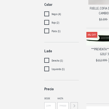
Color
FUELLE, COFIA
CAMBIOS
Negro (4)
$3.599
Rojo (2)
Plata (1)
4
%
OFF
***PREVENTA**
Lado
GOLF 3, 
$112.999
Derecho (1)
Izquierdo (1)
Precio
DESDE
HASTA