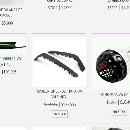
CAMBIOS COMP...
CAMBIOS PARA..
$4.999
$4.4
$7.899
$5.399
 DE PALANCA DE
 PARA...
$3.999
* PARRILLA VW
GTI?,...
$108.995
SPOILER, LIP, EUROLIP PARA VW
POMO PARA VW GOL
GOLF MK3,...
$10.4
$9.989
$122.999
$131.559
SIN STOCK
SIN STOCK