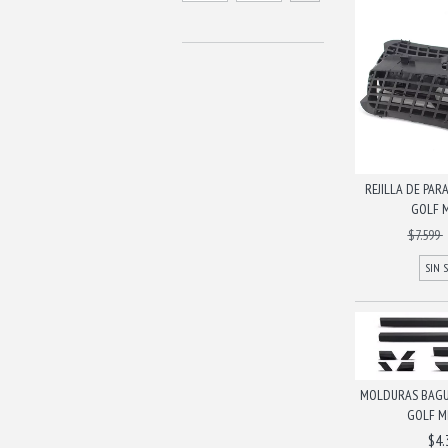
REJILLA DE PAR
GOLF MK
$7.599
SIN 
MOLDURAS BAGU
GOLF MK
$4.