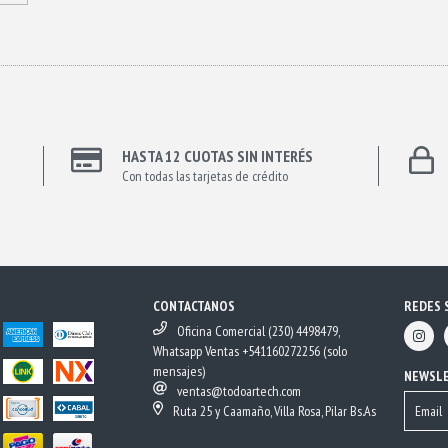
HASTA 12 CUOTAS SIN INTERÉS
Con todas las tarjetas de crédito
CONTACTANOS
REDES 
Oficina Comercial (230) 4498479,
Whatsapp Ventas +541160272256 (solo
mensajes)
NEWSL
ventas@todoartech.com
Ruta 25 y Caamaño, Villa Rosa, Pilar Bs.As