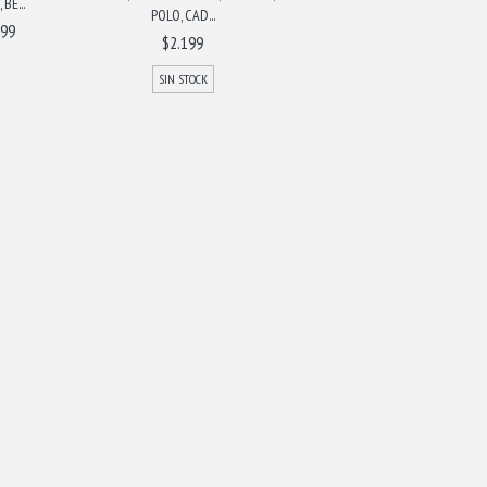
BE...
POLO, CAD...
999
$2.199
SIN STOCK