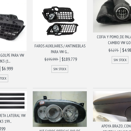
COFIA Y POMO, DE PA
CAMBIO VW GO..
FAROS AUXILIARES / ANTINIEBLAS
$4.9
$5.275
PARA VW G...
AGOLPE PARA VW
$189.779
$195.999
SIN STOCK
3 (1...
$6.999
SIN STOCK
STOCK
ETA LATERAL VW
3 199...
APOYA BRAZO, CO
399