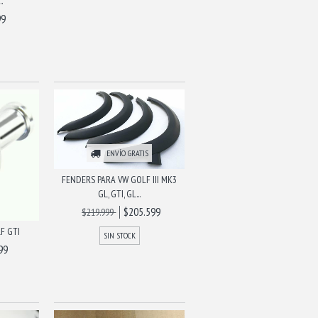
.
99
ENVÍO GRATIS
FENDERS PARA VW GOLF III MK3
GL, GTI, GL...
$205.599
$219.999
F GTI
SIN STOCK
99