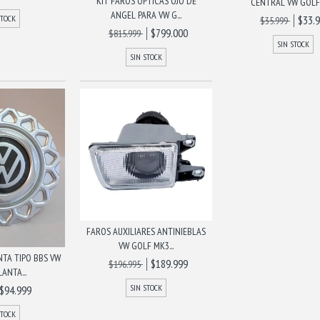
KIT FAROS OPTICAS OJO DE
CENTRAL VW GOLF, 
ANGEL PARA VW G...
STOCK
$33.
$35.999
$799.000
$815.999
SIN STOCK
SIN STOCK
FAROS AUXILIARES ANTINIEBLAS
VW GOLF MK3...
TA TIPO BBS VW
$189.999
$196.995
ANTA...
SIN STOCK
$94.999
STOCK