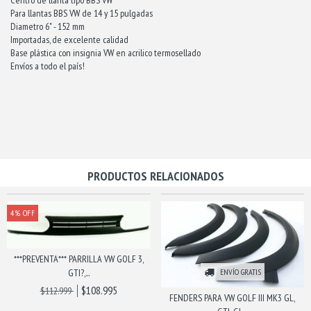
Para llantas BBS VW de 14 y 15 pulgadas
Diametro 6" - 152 mm
Importadas, de excelente calidad
Base plástica con insignia VW en acrilico termosellado
Envíos a todo el país!
PRODUCTOS RELACIONADOS
4
%
OFF
***PREVENTA*** PARRILLA VW GOLF 3,
GTI?,...
ENVÍO GRATIS
$108.995
$112.999
FENDERS PARA VW GOLF III MK3 GL,