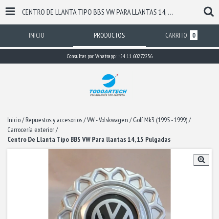
CENTRO DE LLANTA TIPO BBS VW PARA LLANTAS 14, 15 PULGADAS
INICIO
PRODUCTOS
CARRITO
0
Consultas por Whatsapp: +54 11 60272256
Inicio
/
Repuestos y accesorios
/
VW - Volskwagen
/
Golf Mk3 (1995 - 1999)
/
Carrocería exterior
/
Centro De Llanta Tipo BBS VW Para llantas 14, 15 Pulgadas