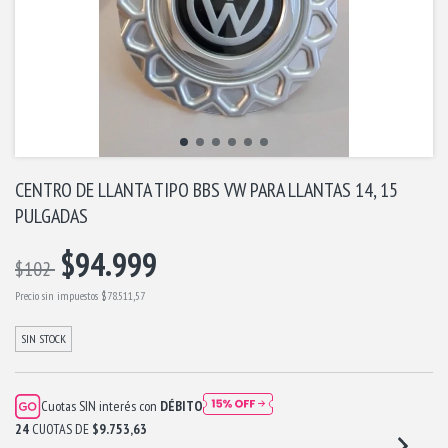
CENTRO DE LLANTA TIPO BBS VW PARA LLANTAS 14, 15
PULGADAS
$94.999
$102
Precio sin impuestos
$78.511,57
SIN STOCK
Cuotas SIN interés con
DÉBITO
24
CUOTAS DE
$9.753,63